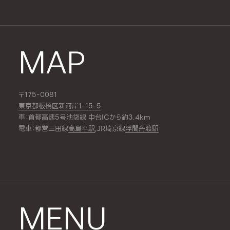
MAP
〒175-0081
東京都板橋区新河岸1-15-5
車：首都高速5号池袋線 中台ICから約3.4km
電車：都営三田線
高島平駅
,JR埼京線
浮間舟渡駅
MENU