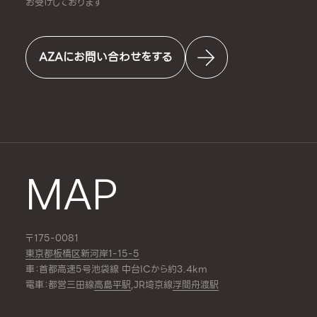
お受けしております
AZAにお問い合わせをする
MAP
〒175-0081
東京都板橋区新河岸1-15-5
車：首都高速5号池袋線 中台ICから約3.4km
電車：都営三田線
高島平駅
,JR埼京線
浮間舟渡駅