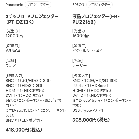
Panasonic
EPSON
プロジェクター
プロジェクター
3チップDLPプロジェクター
液晶プロジェクター(EB-
（PT-DZ13K）
PU2216B)
[光出力]
[光出力]
12000lm
16000lm
[解像度]
[解像度]
WUXGA
ピクセルシフト4K
[光源]
[光源]
ランプ
レーザー
[映像入力]
[映像入力]
BNC×1（3G/HD/SD-SDI）
BNC×1（3G/HD/SD-SDI）
BNC×1（HD/SD-SDI）
RJ-45×1（HDBaseT）
HDMI×1（HDCP対応）
HDMI×1（HDCP対応）
DVI-I×1（HDCP対応）
DVI-D×1（HDCP対応）
5BNC（コンポーネント・Sビデオ含
ミニD-sub15pin×1（コンポーネント
む）×1
含む）
ミニD-sub15ピン×1（コンポーネント
USB（Type-A）×1
含む）
308,000円（税込）
BNC×1（コンポジット）
418,000円（税込）