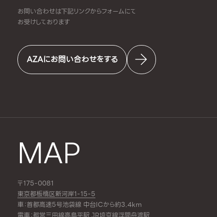
お問い合わせは下記リンクからフォームにて
お受けしております
AZAにお問い合わせをする
MAP
〒175-0081
東京都板橋区新河岸1-15-5
車：首都高速5号池袋線 中台ICから約3.4km
電車：都営三田線
高島平駅
,JR埼京線
浮間舟渡駅