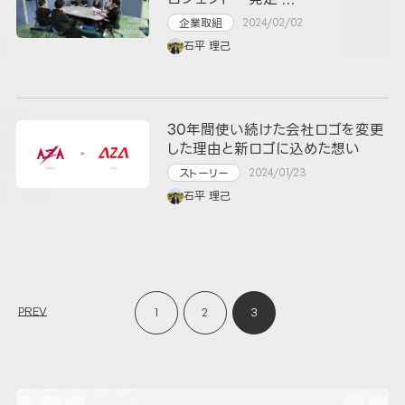
企業取組
2024/02/02
石平 理己
30年間使い続けた会社ロゴを変更
した理由と新ロゴに込めた想い
ストーリー
2024/01/23
石平 理己
PREV
1
2
3