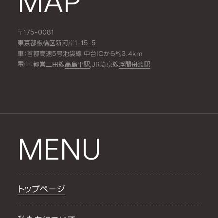
MAP
〒175-0081
東京都板橋区新河岸1-15-5
車：首都高速5号池袋線 中台ICから約3.4km
電車：都営三田線
高島平駅
,JR埼京線
浮間舟渡駅
MENU
トップページ