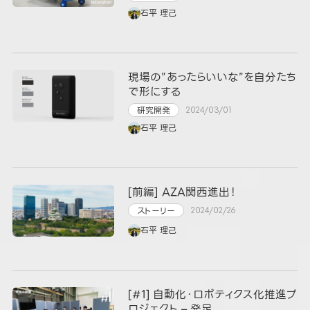
石平 理己
現場の”あったらいいな”を自分たち
で形にする
研究開発
2024/03/01
石平 理己
[前編] AZA関西進出！
ストーリー
2024/02/26
石平 理己
[#1] 自動化・ロボティクス化推進プ
ロジェクト – 発足 ...