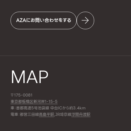
AZAにお問い合わせをする
MAP
〒175-0081
東京都板橋区新河岸1-15-5
車：首都高速5号池袋線 中台ICから約3.4km
電車：都営三田線
高島平駅
,JR埼京線
浮間舟渡駅