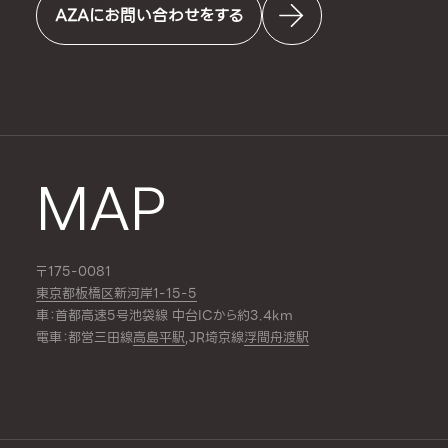
AZAにお問い合わせをする
MAP
〒175-0081
東京都板橋区新河岸1-15-5
車：首都高速5号池袋線 中台ICから約3.4km
電車：都営三田線
高島平駅
,JR埼京線
浮間舟渡駅