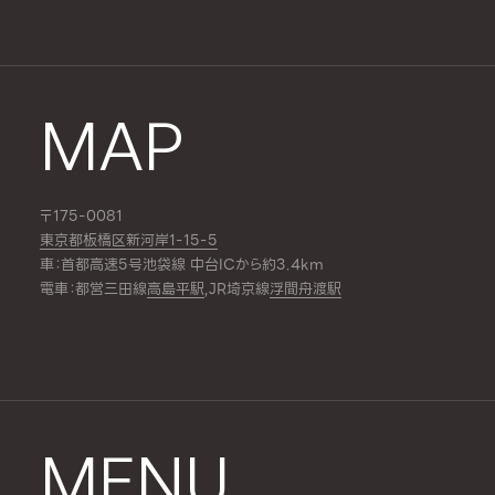
MAP
〒175-0081
東京都板橋区新河岸1-15-5
車：首都高速5号池袋線 中台ICから約3.4km
電車：都営三田線
高島平駅
,JR埼京線
浮間舟渡駅
MENU