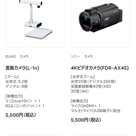
ELMO
ソニー
カメラ
カメラ
書画カメラ(L-1n)
4Kビデオカメラ(FDR-AX45)
[ズーム]
[光学式ズーム]
光学式：5.2倍
光学20倍（デジタル250倍）
デジタル：8倍
全画素超解像40倍（HD）
30倍（4K）
[映像出力]
ミニDｓub15ピン × 1
[映像出力]
RCA（コンポジット）× 1
マイクロHDMI× 1
マルチ/マイクロUSB端子に統合
5,500円（税込）
5,500円（税込）