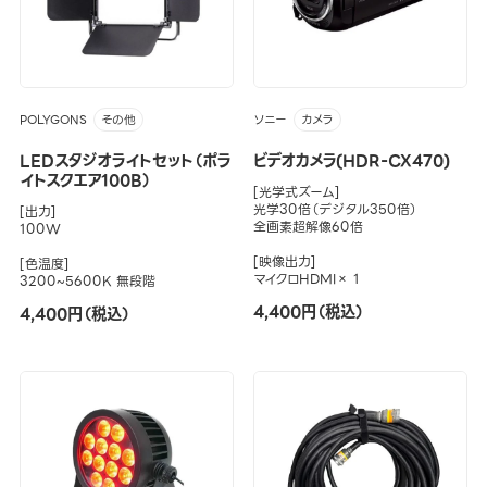
POLYGONS
ソニー
その他
カメラ
LEDスタジオライトセット（ポラ
ビデオカメラ(HDR-CX470)
イトスクエア100B）
[光学式ズーム]
光学30倍（デジタル350倍）
[出力]
全画素超解像60倍
100W
[映像出力]
[色温度]
マイクロHDMI× 1
3200~5600K 無段階
4,400円（税込）
4,400円（税込）