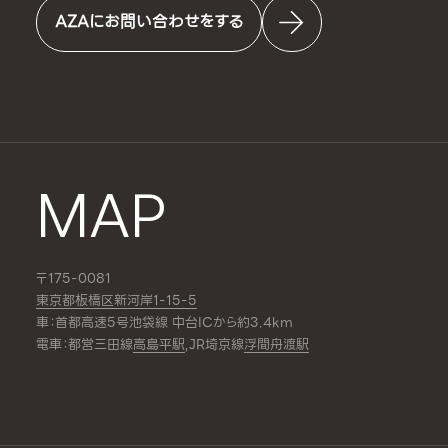
AZAにお問い合わせをする
MAP
〒175-0081
東京都板橋区新河岸1-15-5
車：首都高速5号池袋線 中台ICから約3.4km
電車：都営三田線
高島平駅
,JR埼京線
浮間舟渡駅