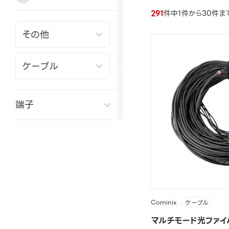
291
件中1件から30件ま
端子
Cominix
ケーブル
マルチモード光ファイバ