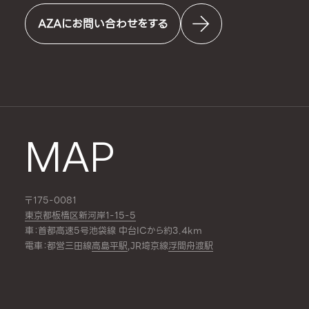
AZAにお問い合わせをする
MAP
〒175-0081
東京都板橋区新河岸1-15-5
車：首都高速5号池袋線 中台ICから約3.4km
電車：都営三田線
高島平駅
,JR埼京線
浮間舟渡駅