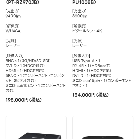
（PT-RZ970JB）
PU1008B）
[光出力]
[光出力]
9400lm
8500lm
[解像度]
[解像度]
WUXGA
ピクセルシフト4K
[光源]
[光源]
レーザー
レーザー
[映像入力]
[映像入力]
BNC×1（3G/HD/SD-SDI）
USB Type-A×1
DVI-D×1（HDCP対応）
RJ-45×1（HDBaseT）
HDMI×1（HDCP対応）
HDMI×1（HDCP対応）
5BNC×1（コンポーネント・コンポジ
DVI-D×1（HDCP対応）
ット・Sビデオ含む）
ミニD-sub15pin×1（コンポーネント
ミニD-sub15ピン×1（コンポーネント
含む）×1
含む）
154,000円（税込）
198,000円（税込）