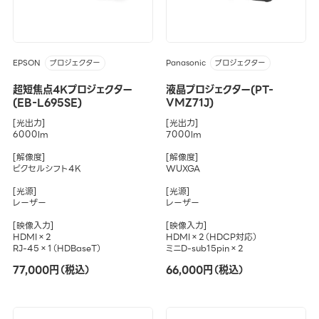
EPSON
Panasonic
プロジェクター
プロジェクター
超短焦点4Kプロジェクター
液晶プロジェクター(PT-
(EB-L695SE)
VMZ71J)
[光出力]
[光出力]
6000lm
7000lm
[解像度]
[解像度]
ピクセルシフト4K
WUXGA
[光源]
[光源]
レーザー
レーザー
[映像入力]
[映像入力]
HDMI×2
HDMI×2（HDCP対応）
RJ-45×1（HDBaseT）
ミニD-sub15pin×2
77,000円（税込）
66,000円（税込）