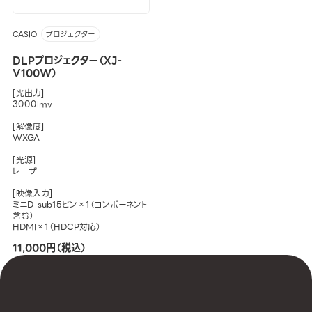
CASIO
プロジェクター
DLPプロジェクター（XJ-
V100W）
[光出力]
3000lmv
[解像度]
WXGA
[光源]
レーザー
[映像入力]
ミニD-sub15ピン×1（コンポーネント
含む）
HDMI×1（HDCP対応）
11,000円（税込）