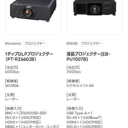
Panasonic
EPSON
プロジェクター
プロジェクター
1チップDLPプロジェクター
液晶プロジェクター(EB-
（PT-RZ660JB）
PU1007B)
[光出力]
[光出力]
6000lm
7000lm
[解像度]
[解像度]
WUXGA
ピクセルシフト4K
[光源]
[光源]
レーザー
レーザー
[映像入力]
[映像入力]
BNC×1（3G/HD/SD-SDI）
USB Type-A×1
DVI-D×1（HDCP対応）
RJ-45×1（HDBaseT）
HDMI×1（HDCP対応）
HDMI×1（HDCP対応）
5BNC×1（コンポーネント・コンポジ
DVI-D×1（HDCP対応）