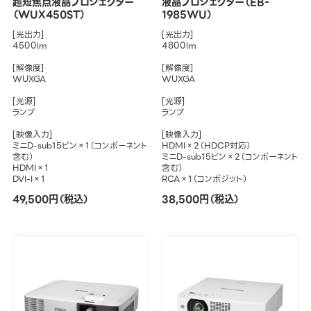
超短焦点液晶プロジェクター
液晶プロジェクター（EB-
（WUX450ST）
1985WU）
[光出力]
[光出力]
4500lm
4800lm
[解像度]
[解像度]
WUXGA
WUXGA
[光源]
[光源]
ランプ
ランプ
[映像入力]
[映像入力]
ミニD-sub15ピン×1（コンポーネント
HDMI×2（HDCP対応）
含む）
ミニD-sub15ピン×2（コンポーネント
HDMI×1
含む）
DVI-I×1
RCA×1（コンポジット）
49,500円（税込）
38,500円（税込）