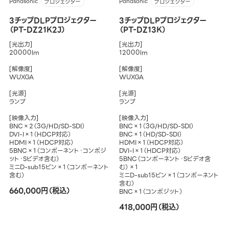
Panasonic
Panasonic
プロジェクター
プロジェクター
3チップDLPプロジェクター
3チップDLPプロジェクター
（PT-DZ21K2J）
（PT-DZ13K）
[光出力]
[光出力]
20000lm
12000lm
[解像度]
[解像度]
WUXGA
WUXGA
[光源]
[光源]
ランプ
ランプ
[映像入力]
[映像入力]
BNC×2（3G/HD/SD-SDI）
BNC×1（3G/HD/SD-SDI）
DVI-I×1（HDCP対応）
BNC×1（HD/SD-SDI）
HDMI×1（HDCP対応）
HDMI×1（HDCP対応）
5BNC×1（コンポーネント・コンポジ
DVI-I×1（HDCP対応）
ット・Sビデオ含む）
5BNC（コンポーネント・Sビデオ含
ミニD-sub15ピン×1（コンポーネント
む）×1
含む）
ミニD-sub15ピン×1（コンポーネント
含む）
660,000円（税込）
BNC×1（コンポジット）
418,000円（税込）