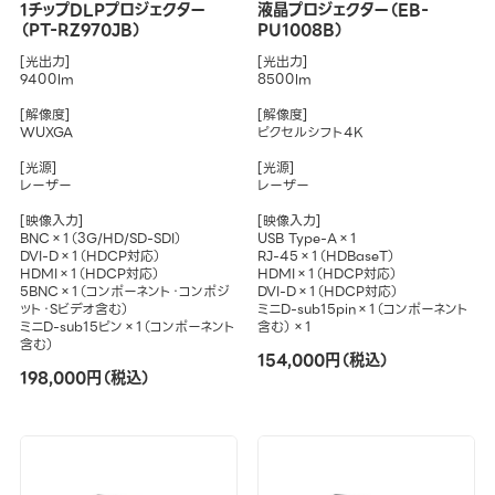
1チップDLPプロジェクター
液晶プロジェクター（EB-
（PT-RZ970JB）
PU1008B）
[光出力]
[光出力]
9400lm
8500lm
[解像度]
[解像度]
WUXGA
ピクセルシフト4K
[光源]
[光源]
レーザー
レーザー
[映像入力]
[映像入力]
BNC×1（3G/HD/SD-SDI）
USB Type-A×1
DVI-D×1（HDCP対応）
RJ-45×1（HDBaseT）
HDMI×1（HDCP対応）
HDMI×1（HDCP対応）
5BNC×1（コンポーネント・コンポジ
DVI-D×1（HDCP対応）
ット・Sビデオ含む）
ミニD-sub15pin×1（コンポーネント
ミニD-sub15ピン×1（コンポーネント
含む）×1
含む）
154,000円（税込）
198,000円（税込）