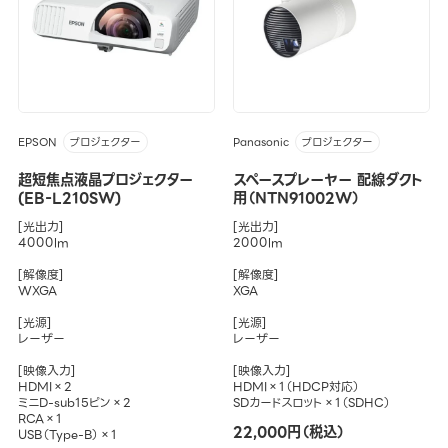
EPSON
Panasonic
プロジェクター
プロジェクター
超短焦点液晶プロジェクター
スペースプレーヤー 配線ダクト
(EB-L210SW)
用（NTN91002W）
[光出力]
[光出力]
4000lm
2000lm
[解像度]
[解像度]
WXGA
XGA
[光源]
[光源]
レーザー
レーザー
[映像入力]
[映像入力]
HDMI×2
HDMI×1（HDCP対応）
ミニD-sub15ピン×2
SDカードスロット×1（SDHC）
RCA×1
22,000円（税込）
USB（Type-B）×1