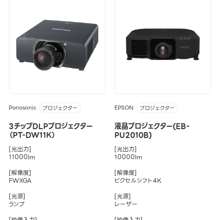
Panasonic
EPSON
プロジェクター
プロジェクター
3チップDLPプロジェクター
液晶プロジェクター(EB-
（PT-DW11K）
PU2010B)
[光出力]
[光出力]
11000lm
10000lm
[解像度]
[解像度]
FWXGA
ピクセルシフト4K
[光源]
[光源]
ランプ
レーザー
[映像入力]
[映像入力]