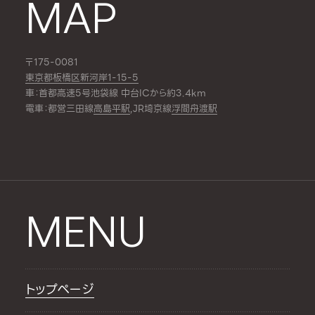
MAP
〒175-0081
東京都板橋区新河岸1-15-5
車：首都高速5号池袋線 中台ICから約3.4km
電車：都営三田線
高島平駅
,JR埼京線
浮間舟渡駅
MENU
トップページ