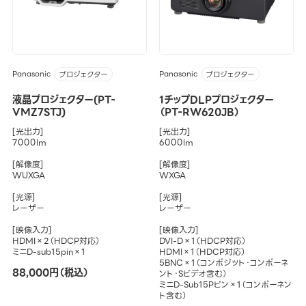
Panasonic
Panasonic
プロジェクター
プロジェクター
液晶プロジェクター(PT-
1チップDLPプロジェクター
VMZ7STJ)
（PT-RW620JB）
[光出力]
[光出力]
7000lm
6000lm
[解像度]
[解像度]
WUXGA
WXGA
[光源]
[光源]
レーザー
レーザー
[映像入力]
[映像入力]
HDMI×2（HDCP対応）
DVI-D×1（HDCP対応）
ミニD-sub15pin×1
HDMI×1（HDCP対応）
5BNC×1（コンポジット・コンポーネ
88,000円（税込）
ント・Sビデオ含む）
ミニD-Sub15Pピン×1（コンポーネン
ト含む）