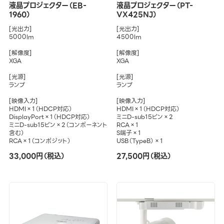
液晶プロジェクター（EB-
液晶プロジェクター（PT-
1960）
VX425NJ）
[光出力]
[光出力]
5000lm
4500lm
[解像度]
[解像度]
XGA
XGA
[光源]
[光源]
ランプ
ランプ
[映像入力]
[映像入力]
HDMI×1（HDCP対応）
HDMI×1（HDCP対応）
DisplayPort×1（HDCP対応）
ミニD-sub15ピン×2
ミニD-sub15ピン×2（コンポーネント
RCA×1
含む）
S端子×1
RCA×1（コンポジット）
USB（TypeB）×1
33,000円（税込）
27,500円（税込）