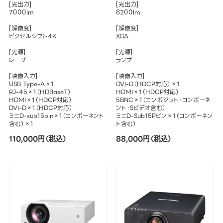
[光出力]
[光出力]
7000lm
8200lm
[解像度]
[解像度]
ピクセルシフト4K
XGA
[光源]
[光源]
レーザー
ランプ
[映像入力]
[映像入力]
USB Type-A×1
DVI-D（HDCP対応）×1
RJ-45×1（HDBaseT）
HDMI×1（HDCP対応）
HDMI×1（HDCP対応）
5BNC×1（コンポジット・コンポーネ
DVI-D×1（HDCP対応）
ント・Sビデオ含む）
ミニD-sub15pin×1（コンポーネント
ミニD-Sub15Pピン×1（コンポーネン
含む）×1
ト含む）
110,000円（税込）
88,000円（税込）