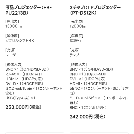
液晶プロジェクター（EB-
3チップDLPプロジェクター
PU2213B）
（PT-DS12K）
[光出力]
[光出力]
13000lm
12000lm
[解像度]
[解像度]
ピクセルシフト4K
SXGA+
[光源]
[光源]
レーザー
ランプ
[映像入力]
[映像入力]
BNC×1（3G/HD/SD-SDI）
BNC×1（3G/HD/SD-SDI）
RJ-45×1（HDBaseT）
BNC×1（HD/SD-SDI）
HDMI×1（HDCP対応）
DVI-I×1（HDCP対応）
DVI-D×1（HDCP対応）
HDMI×1（HDCP対応）
ミニD-sub15pin×1（コンポーネント
5BNC×1（コンポーネント・Sビデオ含
含む）
む）
USB（Type-A）×1
ミニD-sub15ピン×1（コンポーネント
含む）
253,000円（税込）
BNC×1（コンポジット）
242,000円（税込）